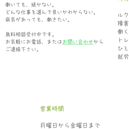
働いても、続かない。
どんな仕事を選んで良いかわからない。
ルク
病気があっても、働きたい。
障害
働く
無料相談受付中です。
トレ
お気軽にお電話、または
お問い合わせ
から
​ひ
​ご連絡下さい。
就労
​営業時間
月曜日から金曜日まで