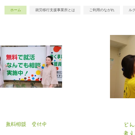
ホーム
就労移行支援事業所とは
ご利用のながれ
ル
無料相談 受付中
どん
考え